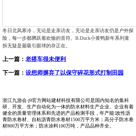
冬日北风寒冷，无论是走亲访友，无论是走亲访友仍是户外探
险，每一步都腾跃着欢愉的音符。B.Duck小黄鸭新年系列童
拆无疑是最吸引眼球的存正在。
上一篇：
老搭车很未便利
下一篇：
设想师摒弃了以保守碎花形式打制田园
浙江九游会·j9官方网站建材科技有限公司是国内知名的集科
研、开发、生产自动化为一体的防水材料生产企业。企业有着
健全的质量管理体系和先进的产品检测手段，年产能∶改性沥
青防水卷材、自粘沥青防水卷材1500万平方米；高分子防水卷
材800万平方米；防水涂料100万吨，产品品种齐全。