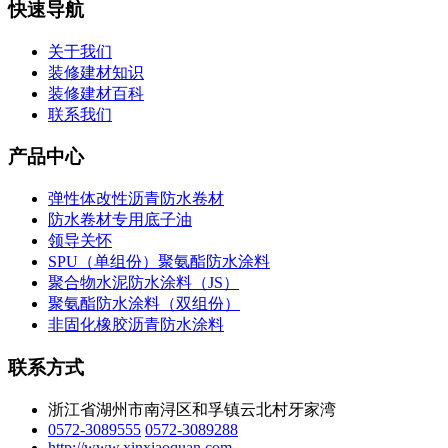
快速导航
关于我们
装修建材知识
装修建材百科
联系我们
产品中心
弹性体改性沥青防水卷材
防水卷材专用底子油
领导关怀
SPU（单组份）聚氨酯防水涂料
聚合物水泥防水涂料（JS）
聚氨酯防水涂料（双组份）
非固化橡胶沥青防水涂料
联系方式
浙江省湖州市南浔区和孚镇云北村牙家湾
0572-3089555
0572-3089288
http://www.xinxiaoquan.com