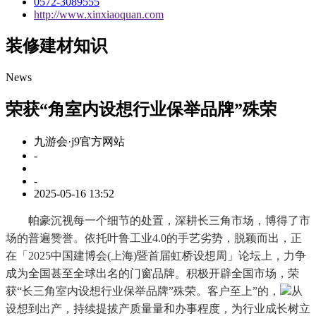
0572-3089555
http://www.xinxiaoquan.com
装修建材知识
News
荣获“角室内设想行业保举品牌”殊荣
九游会·j9官方网站
-
-
2025-05-16 13:52
帕豪沉视每一个细节的处置，深耕长三角市场，博得了市
场的普遍赞誉。依托叶鲁工业4.0的手艺劣势，脱颖而出，正
在「2025中国建博会(上海)暨首届虹桥设想周」论坛上，力争
成为全国甚至全球出名的门窗品牌。积极开辟全国市场，荣
获“长三角室内设想行业保举品牌”殊荣。客户至上”的，
从
设想到出产，持续提拔产质量量和办事程度，为行业成长树立