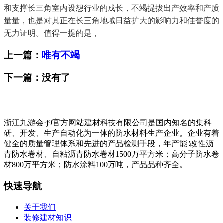
和支撑长三角室内设想行业的成长，不竭提拔出产效率和产质
量量，也是对其正在长三角地域日益扩大的影响力和佳誉度的
无力证明。值得一提的是，
上一篇：
唯有不竭
下一篇：没有了
浙江九游会·j9官方网站建材科技有限公司是国内知名的集科
研、开发、生产自动化为一体的防水材料生产企业。企业有着
健全的质量管理体系和先进的产品检测手段，年产能∶改性沥
青防水卷材、自粘沥青防水卷材1500万平方米；高分子防水卷
材800万平方米；防水涂料100万吨，产品品种齐全。
快速导航
关于我们
装修建材知识