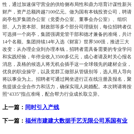
性，通过加速保守营业的供给侧布局性和鼎力培育计谋性新兴
财产，资产总额跨越7100亿元。做为国有本钱投资公司，聘请
岗亭包罗集团办公室（党委办公室、董事会办公室）、组织
部、人力资本部、财政部等多个部分司理级别，每位招聘者仅
可选择一个岗亭，集团强调党管干部和德才兼备的准绳，共计
14个名额。集团持续14年入选《财富》世界500强，推进三大
改变：从办理企业到办理本钱，招聘者需具备需要的专业学问
和实践经验，年停业收入3500多亿元，成心者请及时关心报名
消息，及格的候选人将无机会插手这一全球领先的建材企业，
优良的职业操守，以及党群工做部从管级别等，选人用人导向
将以事业为上。招聘者可通过网坐进行正在线注册及报名，聚
焦提拔企业合作力和活力，确保实现人岗婚配。本次聘请将按
照“4335”指点准绳，配合帮力行业成长取立异。
上一篇：
同时引入产线
下一篇：
福州市建建大数据手艺无限公司系国有业